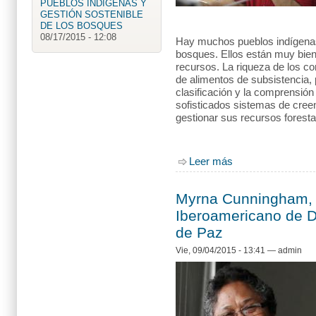
08/17/2015 - 12:08
Empoderamiento de las
Mujeres Indígenas a través
Hay muchos pueblos indígenas
de la educación: Ejemplo
bosques. Ellos están muy bien
de la...
recursos. La riqueza de los c
06/08/2015 - 10:15
La diversidad cultural, un
de alimentos de subsistencia, 
recurso valioso para
clasificación y la comprensión 
alcanzar los objetivos de
sofisticados sistemas de creen
desarr...
gestionar sus recursos forest
05/26/2015 - 16:21
Mujeres perciben 24%
menos salario que los
hombres: ONU
Leer más
sobre EDITORIAL
04/28/2015 - 15:10
Myrna Cunningham, r
Iberoamericano de 
de Paz
Vie, 09/04/2015 - 13:41
—
admin