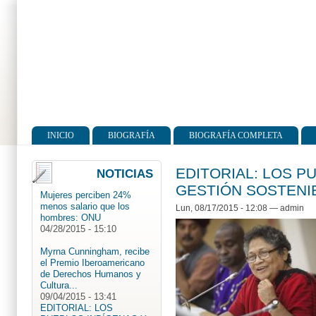
INICIO
BIOGRAFÍA
BIOGRAFÍA COMPLETA
Menú principal
Mujeres perciben 24%
EDITORIAL: LOS P
NOTICIAS
menos salario que los
GESTIÓN SOSTENI
hombres: ONU
04/28/2015 - 15:10
Lun, 08/17/2015 - 12:08
—
admin
Myrna Cunningham, recibe
el Premio Iberoamericano
de Derechos Humanos y
Cultura...
09/04/2015 - 13:41
EDITORIAL: LOS
PUEBLOS INDÍGENAS Y
GESTIÓN SOSTENIBLE
DE LOS BOSQUES