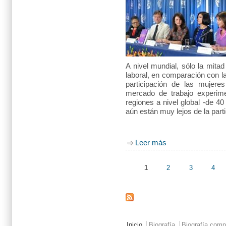
A nivel mundial, sólo la mita
laboral, en comparación con l
participación de las mujere
mercado de trabajo experim
regiones a nivel global -de 40
aún están muy lejos de la part
Leer más
sobre Mujeres perc
1
2
3
4
Páginas
Main menu 2
Inicio
Biografía
Biografía comp