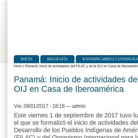
INICIO
BIOGRAFÍA
KNOWING MIRNA CUNNINGH
Menú principal
Inicio
»
Panamá: Inicio de actividades del FILAC y de la OIJ en Casa de Iberoamér
Se encuentra usted aquí
Panamá: Inicio de actividades de
OIJ en Casa de Iberoamérica
Vie, 09/01/2017 - 18:18
—
admin
Este viernes 1 de septiembre de 2017 tuvo lug
el que se formalizó el inicio de actividades d
Desarrollo de los Pueblos Indígenas de Améri
(FILAC) y del Organismo Internacional para 