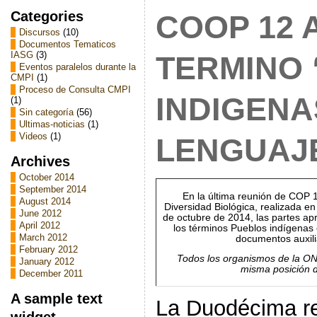
Categories
COOP 12 
Discursos
(10)
Documentos Tematicos
IASG
(3)
TERMINO
Eventos paralelos durante la
CMPI
(1)
Proceso de Consulta CMPI
INDIGENA
(1)
Sin categoría
(56)
Ultimas-noticias
(1)
Videos
(1)
LENGUAJE
Archives
October 2014
September 2014
En la última reunión de COP 
August 2014
Diversidad Biológica, realizada en
June 2012
de octubre de 2014, las partes ap
April 2012
los términos Pueblos indígenas 
March 2012
documentos auxili
February 2012
Todos los organismos de la ON
January 2012
misma posición 
December 2011
A sample text
La Duodécima re
widget