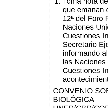
Toma nota de
que emanan d
12ª del Foro
Naciones Uni
Cuestiones In
Secretario Ej
informando a
las Naciones 
Cuestiones I
acontecimient
CONVENIO SOB
BIOLÓGICA