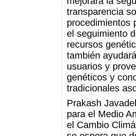
mejorará la segur
transparencia so
procedimientos 
el seguimiento de
recursos genéti
también ayudará
usuarios y prov
genéticos y con
tradicionales as
Prakash Javadek
para el Medio A
el Cambio Climát
se espera que d