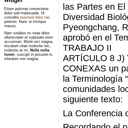
las Partes en E
Etiam pulvinar consectetur
dolor sed malesuada. Ut
Diversidad Bioló
convallis
euismod dolor nec
pretium. Nunc ut tristique
Pyeongchang, R
massa.
Nam sodales mi vitae dolor
aprobó en el T
ullamcorper et vulputate enim
accumsan
. Morbi orci magna,
TRABAJO II
tincidunt vitae molestie nec,
molestie at mi.
Nulla nulla
lorem
, suscipit in posuere in,
ARTÍCULO 8 J)
interdum non magna.
CONEXAS un pár
la Terminología 
comunidades loc
siguiente texto:
La Conferencia d
Recordando el pá