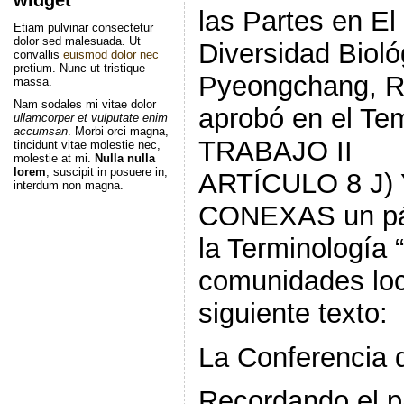
las Partes en E
Etiam pulvinar consectetur
dolor sed malesuada. Ut
Diversidad Bioló
convallis
euismod dolor nec
pretium. Nunc ut tristique
Pyeongchang, R
massa.
Nam sodales mi vitae dolor
aprobó en el T
ullamcorper et vulputate enim
accumsan
. Morbi orci magna,
TRABAJO II
tincidunt vitae molestie nec,
molestie at mi.
Nulla nulla
lorem
, suscipit in posuere in,
ARTÍCULO 8 J)
interdum non magna.
CONEXAS un pár
la Terminología 
comunidades loc
siguiente texto:
La Conferencia d
Recordando el pá