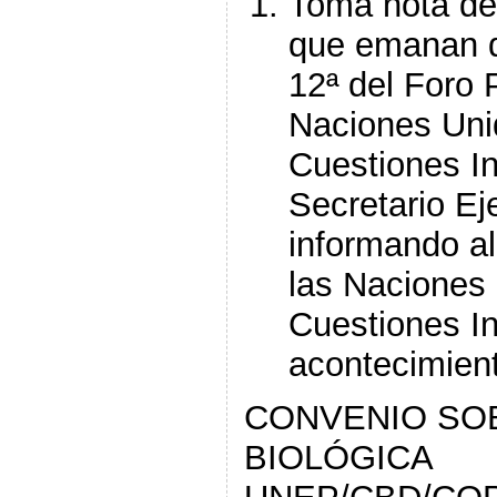
Toma nota de
que emanan d
12ª del Foro
Naciones Uni
Cuestiones In
Secretario Ej
informando a
las Naciones 
Cuestiones I
acontecimient
CONVENIO SOB
BIOLÓGICA