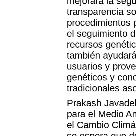
mejorará la segur
transparencia so
procedimientos 
el seguimiento de
recursos genéti
también ayudará
usuarios y prov
genéticos y con
tradicionales as
Prakash Javadek
para el Medio A
el Cambio Climát
se espera que d