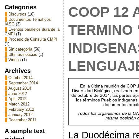
Categories
COOP 12 
Discursos
(10)
Documentos Tematicos
IASG
(3)
TERMINO
Eventos paralelos durante la
CMPI
(1)
Proceso de Consulta CMPI
INDIGENA
(1)
Sin categoría
(56)
Ultimas-noticias
(1)
Videos
(1)
LENGUAJE
Archives
October 2014
September 2014
En la última reunión de COP 
August 2014
Diversidad Biológica, realizada en
June 2012
de octubre de 2014, las partes ap
April 2012
los términos Pueblos indígenas 
March 2012
documentos auxili
February 2012
Todos los organismos de la ON
January 2012
misma posición 
December 2011
A sample text
La Duodécima re
widget