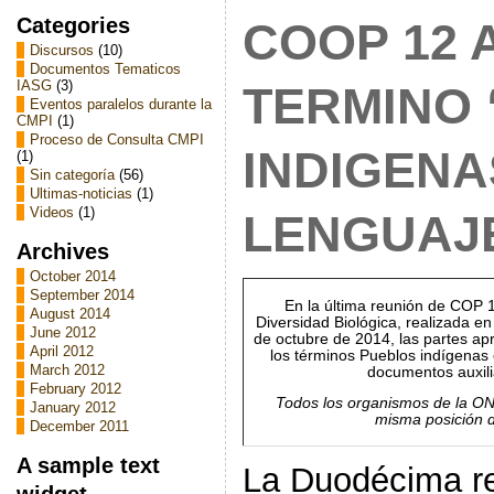
Categories
COOP 12 
Discursos
(10)
Documentos Tematicos
IASG
(3)
TERMINO
Eventos paralelos durante la
CMPI
(1)
Proceso de Consulta CMPI
INDIGENA
(1)
Sin categoría
(56)
Ultimas-noticias
(1)
Videos
(1)
LENGUAJE
Archives
October 2014
September 2014
En la última reunión de COP 
August 2014
Diversidad Biológica, realizada en
June 2012
de octubre de 2014, las partes ap
April 2012
los términos Pueblos indígenas 
March 2012
documentos auxili
February 2012
Todos los organismos de la ON
January 2012
misma posición 
December 2011
A sample text
La Duodécima re
widget