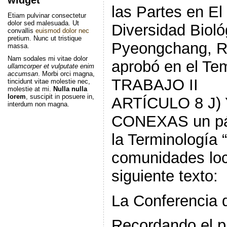
las Partes en E
Etiam pulvinar consectetur
dolor sed malesuada. Ut
Diversidad Bioló
convallis
euismod dolor nec
pretium. Nunc ut tristique
Pyeongchang, R
massa.
Nam sodales mi vitae dolor
aprobó en el T
ullamcorper et vulputate enim
accumsan
. Morbi orci magna,
TRABAJO II
tincidunt vitae molestie nec,
molestie at mi.
Nulla nulla
lorem
, suscipit in posuere in,
ARTÍCULO 8 J)
interdum non magna.
CONEXAS un pár
la Terminología 
comunidades loc
siguiente texto:
La Conferencia d
Recordando el pá