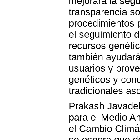
mejorará la segur
transparencia so
procedimientos 
el seguimiento de
recursos genéti
también ayudará
usuarios y prov
genéticos y con
tradicionales as
Prakash Javadek
para el Medio A
el Cambio Climát
se espera que d