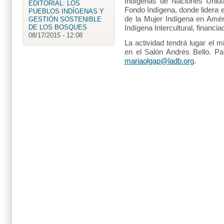
EDITORIAL: LOS
Indígenas de Naciones Unida
PUEBLOS INDÍGENAS Y
Fondo Indígena, donde lidera 
GESTIÓN SOSTENIBLE
de la Mujer Indígena en Amér
DE LOS BOSQUES
Indígena Intercultural, financi
08/17/2015 - 12:08
Empoderamiento de las
La actividad tendrá lugar el m
Mujeres Indígenas a través
en el Salón Andrés Bello. Pa
de la educación: Ejemplo
mariaolgap@ladb.org
.
de la...
06/08/2015 - 10:15
La diversidad cultural, un
recurso valioso para
alcanzar los objetivos de
desarr...
05/26/2015 - 16:21
Mujeres perciben 24%
menos salario que los
hombres: ONU
04/28/2015 - 15:10