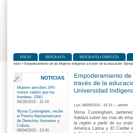
INICIO
BIOGRAFÍA
BIOGRAFÍA COMPLETA
Menú principal
Inicio
»
Empoderamiento de las Mujeres Indígenas a través de la educación: Ejemplo
Se encuentra usted aquí
Empoderamiento de 
NOTICIAS
través de la educaci
Mujeres perciben 24%
Universidad Indígena
menos salario que los
hombres: ONU
04/28/2015 - 15:10
Lun, 06/08/2015 - 10:15
—
admin
Myrna Cunningham, recibe
Mirna Cunningham, pertenec
el Premio Iberoamericano
hablará sobre las vías de em
de Derechos Humanos y
la región a partir de su exp
Cultura...
América Latina y El Caribe 
09/04/2015 - 13:41