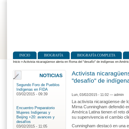
INICIO
BIOGRAFÍA
BIOGRAFÍA COMPLETA
Menú principal
Inicio
»
Activista nicaragüense alerta en Roma del "desafío" de indígenas en Améri
Se encuentra usted aquí
Activista nicaragüen
NOTICIAS
"desafío" de indíge
Segundo Foro de Pueblos
Indígenas en FIDA
03/02/2015 - 09:39
Lun, 03/02/2015 - 11:02
—
admin
La activista nicaragüense de 
Mirna Cunningham defendió 
Encuentro Preparatorio
América Latina tienen el reto
Mujeres Indígenas y
Beijing +20: avances y
su supervivencia el cambio cli
desafíos
Cunningham destacó en una ent
03/02/2015 - 11:05