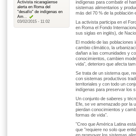
Activista nicaragüense
indígenas para combatir el ha
alerta en Roma del
sistemas alimentarios y produ
"desafío" de indígenas en
más del 70 % de la población 
Am...
03/02/2015 - 11:02
La activista participa en el F
Pueblos Indígenas -
en Roma el Fondo Internacional
Arquitectos de la Agenda
sus siglas en inglés), de Naci
de Desarrollo Post-2015
03/02/2015 - 10:58
El modelo de las poblaciones 
cambio climático, la urbanizaci
Segunda reunión mundial
dañan a las comunidades y con
del Foro de los Pueblos
conocimientos, cambien model
Indígenas en el FIDA
vida", deterioro que afecta tamb
03/02/2015 - 10:45
Se trata de un sistema que, r
Segundo Foro de Pueblos
con sistemas productivos trad
Indígenas en FIDA
territoriales y con todo un co
03/02/2015 - 09:39
indígenas para preservar los 
Un conjunto de saberes y técni
Efe, se ve amenazado por la u
pierdan conocimientos y cambi
formas de vida".
"Creo que América Latina está
que "requiere no solo que enti
en promover los sistemas alim